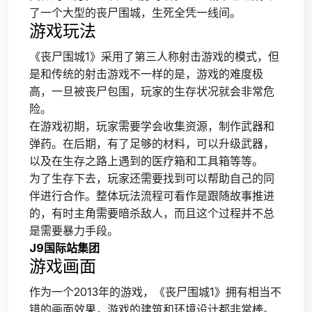
了一个大型的丧尸围城，生死全凭一线间。
游戏玩法
《丧尸围城1》采用了第三人称射击游戏的模式，但
是和传统的射击游戏不一样的是，游戏的难度极
高，一旦被丧尸包围，玩家的生存状况就会非常危
险。
在游戏初期，玩家需要学会收集资源，制作武器和
弹药。在后期，有了足够的材料，可以升级武器，
以及在生存之路上遇到的医疗箱和工具箱等等。
为了生存下去，玩家还需要找到可以帮助自己的同
伴进行合作。整体玩法流程可看作是跟随故事推进
的，有时主角需要暗杀敌人，而且这个过程并不总
是需要暴力手段。
J9国际站集团
游戏画面
作为一个2013年的游戏，《丧尸围城1》拥有相当不
错的画面效果，游戏的建筑和环境设计都非常棒。