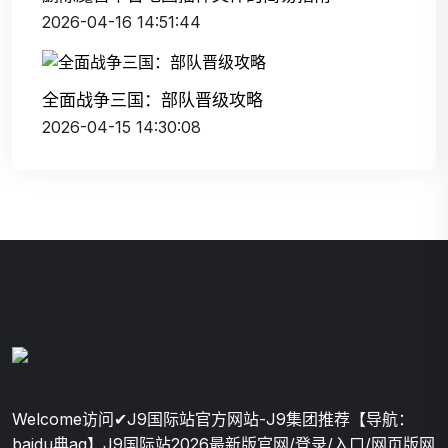
2026-04-16 14:51:44
全面战争三国：部队晋级攻略
2026-04-15 14:30:08
Welcome访问✔J9国际站官方网站-J9集团推荐【导航：
baidu典ag】J9国际站2026最新版官网/登录/入口/网页版网